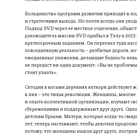
Большинство программ развития приходят в по
и стратегиями выхода. Но почти всегда они ухо
Подход SVD через ее местное отделение, обществ
руководитель миссии SVD прибыл в Талу в 2013 
краткосрочным заданием. Он переехал туда насо
повседневную реальность – разбитые дороги, ко
ежедневные унижения, делающие бедность невы
не передаст ни один документ: «Вы не проблем
стоит узнать».
Сегодня в восьми деревнях каткари действуют
в них – это тихая революция. Женщины, многие
и опыта коллективной организации, изучают св
сбережениями и поддерживают друг друга. Одн
детским бракам. Матери, которые когда-то смирил
лет, теперь настаивают, чтобы девочки продолж
потому, что женщины нашли друг друга, построи