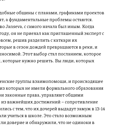
добные общины с планами, графиками проектов
дят, а фундаментальные проблемы остаются.
о Janseva, с самого начала был иным. Когда
году, он не приехал как приглашенный эксперт с
всем, решив разделить с каткари их
торые в сезон дождей превращаются в реки, и
носимой. Этот выбор стал посланием, которое
ы, которые нужно решить. Вы люди, которых
 женские группы взаимопомощи, и происходящее
 из которых не имели формального образования
ои законные права, управляют общими
о из важнейших достижений – сопротивление
ись с тем, что их дочерей выдадут замуж в 13-14
али учиться в школе. Это стало возможным
ли доверие и обнаружили, что не одиноки в