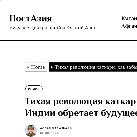
Skip
to
ПостАзия
the
Китай
content
Афган
Будущее Центральной и Южной Азии
Home
Тихая революция каткари: как заб
ИНДИЯ
Тихая революция каткари
Индии обретает будуще
АСЛАН БАЗАРБАЕВ
24.02.2026