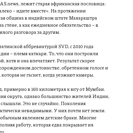
CAS.news, лежит старая африканская пословица:
алеко – идите вместе». На протяжении
ная община в индийском штате Махараштра
а стене, а как ежедневное обязательство – в
ихого разговора за другим.
атинской аббревиатурой SVD, с 2010 года
ии – племя каткари. То, что они построили
й, хотя и она впечатляет. Результат скорее
возрожденном достоинстве, обретенном голосе и
которая не гаснет, когда уезжают камеры.
д, примерно в 160 километрах к югу от Мумбаи.
ния округа, однако большинство жителей Индии,
е слышали. Это не случайно. Поколения
ктически невидимыми. У них почти нет земли.
 обычным явлением детские браки. Многие
олняя работу, которая едва покрывает их
го.