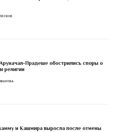
ПЕСКОВ
 Аруначал-Прадеше обострились споры о
 и религии
ОМАРОВА
жамму и Кашмира выросла после отмены