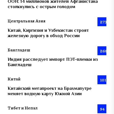
ООН: 14 миллионов жителей Афганистана
столкнулись с острым голодом
Центральная Азия
273
Китай, Киргизия и Узбекистан строят
железную дорогу в обход России
Бангладеш
268
Индия расследует импорт ПЭТ-пленки из
Бангладеш
Китай
101
Китайский мегапроект на Брахмапутре
меняет водную карту Южной Азии
Тибет и Непал
94