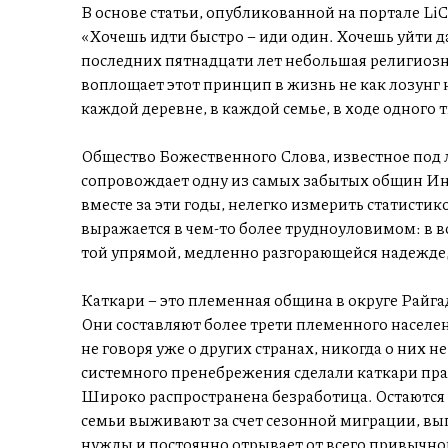
В основе статьи, опубликованной на портале Li
«Хочешь идти быстро – иди один. Хочешь уйти д
последних пятнадцати лет небольшая религиоз
воплощает этот принцип в жизнь не как лозунг н
каждой деревне, в каждой семье, в ходе одного т
Общество Божественного Слова, известное под л
сопровождает одну из самых забытых общин Инд
вместе за эти годы, нелегко измерить статистико
выражается в чем-то более трудноуловимом: в 
той упрямой, медленно разгорающейся надежде, 
Каткари – это племенная община в округе Райга
Они составляют более трети племенного населе
не говоря уже о других странах, никогда о них н
системного пренебрежения сделали каткари пра
Широко распространена безработица. Остаются
семьи выживают за счет сезонной миграции, вып
нужды и постоянно отрывает от всего привычно