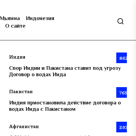
Мьянма
Индонезия
О сайте
Индия
862
Спор Индии и Пакистана ставит под угрозу
Договор о водах Инда
Пакистан
765
Индия приостановила действие договора о
водах Инда с Пакистаном
Афганистан
293