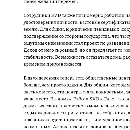
своем желании перемен.
Сотрудники SVD также планомерно работали на
удостоверения личности: кастовые сертификаты
землю. Для общин, юридически невидимых, доку
подтверждение со стороны государства, что ты с
ощутимых изменений стал проект по разведени
Доход от него скромный, но он предлагает то, че
стабильность. Возможность оставаться дома, раст
временем приумножается.
В двух деревнях теперь есть общественные цен
больше, чем просто здания. Для общин, которым
здесь не место, эти центры стали конкретным, 
ваше место. Вы дома». Работа SVD в Тале – это 
драматического поворотного момента, вокруг к
годы ежедневного присутствия – на собраниях, 
праздниках, где танцуют дети, – и медленное на
возможным. Африканская пословица не обещает 