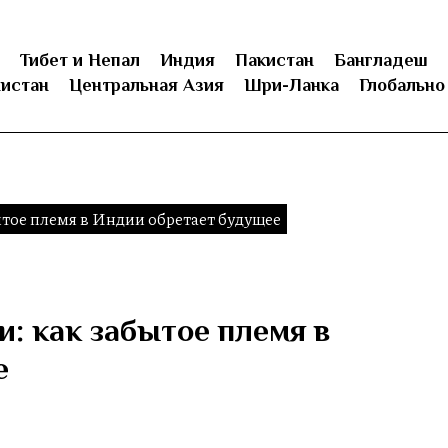
Тибет и Непал
Индия
Пакистан
Бангладеш
истан
Центральная Азия
Шри-Ланка
Глобально
ытое племя в Индии обретает будущее
: как забытое племя в
е