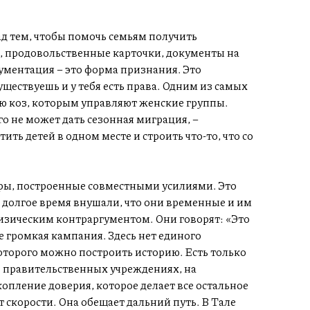
д тем, чтобы помочь семьям получить
, продовольственные карточки, документы на
ментация – это форма признания. Это
уществуешь и у тебя есть права. Одним из самых
ю коз, которым управляют женские группы.
го не может дать сезонная миграция, –
ить детей в одном месте и строить что-то, что со
тры, построенные совместными усилиями. Это
 долгое время внушали, что они временные и им
физическим контраргументом. Они говорят: «Это
не громкая кампания. Здесь нет единого
оторого можно построить историю. Есть только
в правительственных учреждениях, на
копление доверия, которое делает все остальное
скорости. Она обещает дальний путь. В Тале