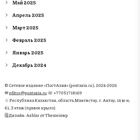
Май 2025
Апрель 2025
Март 2025
Февраль 2025
Январь 2025
Декабрь 2024
© Сетевое издание «ПостАзия» (postasia.ru), 2024-2026
✉︎
editor@postasia.ru
☏ +77051718169
☆ Республика Казахстан, область Мангистау, г. Актау, 14 м-н,
61, 3 этаж (правое крыло).
🗒 Дизайн: Ashlar от Themeinwp