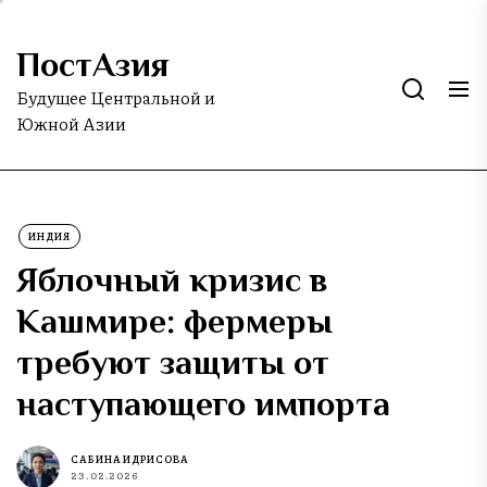
Skip
to
ПостАзия
the
content
Будущее Центральной и
Южной Азии
ИНДИЯ
Яблочный кризис в
Кашмире: фермеры
требуют защиты от
наступающего импорта
САБИНА ИДРИСОВА
23.02.2026