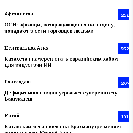
Афганистан
292
ООН: афганцы, возвращающиеся на родину,
попадают в сети торговцев людьми
Центральная Азия
272
Казахстан намерен стать евразийским хабом
для индустрии ИИ
Бангладеш
267
Дефицит инвестиций угрожает суверенитету
Бангладеш
Китай
101
Китайский мегапроект на Брахмапутре меняет
водную карту Южной Азии