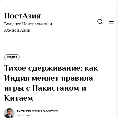
Skip
to
ПостАзия
the
content
Будущее Центральной и
Южной Азии
ИНДИЯ
Тихое сдерживание: как
Индия меняет правила
игры с Пакистаном и
Китаем
БАУЫРЖАН ЕРМАГАМБЕТОВ
31.01.2026