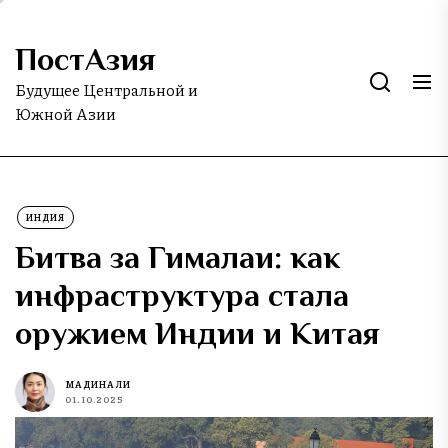
Skip
to
ПостАзия
the
content
Будущее Центральной и
Южной Азии
ИНДИЯ
Битва за Гималаи: как
инфраструктура стала
оружием Индии и Китая
МАДИНА ЛИ
01.10.2025