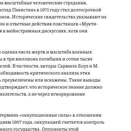
а масштабные человеческие страдания,
спад Пакистана в 1971 году стал долгосрочной
нов. Исторические свидетельства указывают на
н и ответные действия повстанцев «Мукти-
я в мейнстримных дискуссиях, хотя они
я оценка числа жертв и масштаба военных
в три миллиона погибших и сотни тысяч
елей. В частности, авторы Сармила Боуз и М.
еобходимость критического анализа этих
ть преувеличены или искажены. Такие выводы
одтверждает, что историческое знание должно
казательств, а не через игнорирование
 термина «оккупационные силы» в отношении
иям 1907 года, оккупацией считается контроль
нного государства. Оппоненты этой