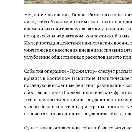
Недавние заявления Тарика Рахмана о событиях
дискуссию об одном из самых сложных периодов
времени выходит далеко за рамки уточнения факт
историческим нарративом, коллективной памят
Интерпретация действий пакистанских военных
уничтожения населения внешними силами зачаст
углублению общественных расколов вместо по
События операции «Прожектор» следует рассмат
кризиса в Восточном Пакистане. Политическое 
последующие военные действия развивались ка
обострялась из-за борьбы политических фракций
точки зрения сторонников государственного еди
угрозы безопасности внутри страны, поскольку
оставался частью единого государства, обладавш
Существующая трактовка событий часто вступает