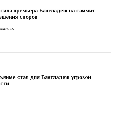
сила премьера Бангладеш на саммит
ешения споров
ОМАРОВА
ьянме стал для Бангладеш угрозой
ости
И