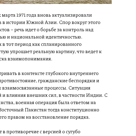
 марта 1971 года вновь актуализировали
 в истории Южной Азии. Спор вокруг этого
ов – речь идет о борьбе за контроль над
ью и национальной идентичностью.
 в тот период как спланированного
ую упрощает реальную картину, что ведет к
иска взаимопонимания.
ривать в контексте глубокого внутреннего
противостояние, гражданские беспорядки и
к взаимосвязанные процессы. Ситуация
 и влияния внешних сил, в частности Индии. С
нства, военная операция была ответом на
 Восточный Пакистан тогда конституционно
его правом на восстановление порядка.
 в противоречие с версией о сугубо