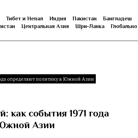
Тибет и Непал
Индия
Пакистан
Бангладеш
истан
Центральная Азия
Шри-Ланка
Глобально
года определяют политику в Южной Азии
: как события 1971 года
 Южной Азии