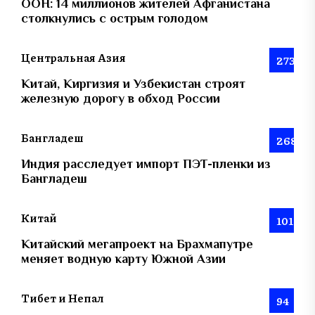
ООН: 14 миллионов жителей Афганистана
столкнулись с острым голодом
Центральная Азия
273
Китай, Киргизия и Узбекистан строят
железную дорогу в обход России
Бангладеш
268
Индия расследует импорт ПЭТ-пленки из
Бангладеш
Китай
101
Китайский мегапроект на Брахмапутре
меняет водную карту Южной Азии
Тибет и Непал
94