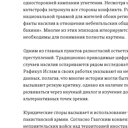
односторонней кампании угнетения. Несмотря н
катастрофа затронула все стороны конфликта. Ра
национальной травмой для жителей обоих регио
факты насилия в отношении небенгальских общи
бахини». Многие из этих эпизодов игнорируютс
необходимы для понимания полноты картины.
Одним из главных пунктов разногласий остаетс
преступлений. Традиционно приводимые цифры 
случаев насилия оспариваются рядом исследоват
Рафикул Ислам в своих работах указывают на н
данных, полагая, что многие истории могли бы
вызывают резкую критику, однако их наличие п
развиваться через научный диалог и изучение до
альтернативных точек зрения.
Юридические споры вызывает и использование
пакистанской армии. Согласно Гаагским конвенц
неприятельских войск над территорией иностра