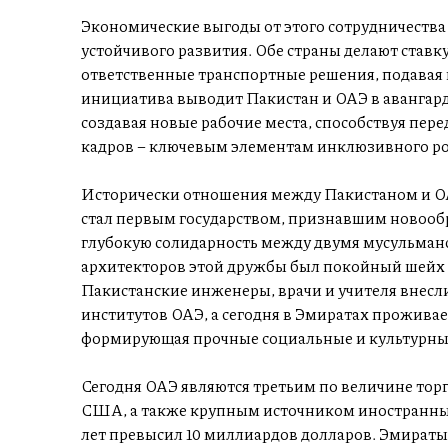
Экономические выгоды от этого сотрудничества 
устойчивого развития. Обе страны делают став
ответственные транспортные решения, подавая п
инициатива выводит Пакистан и ОАЭ в авангард
создавая новые рабочие места, способствуя пе
кадров – ключевым элементам инклюзивного ро
Исторически отношения между Пакистаном и ОАЭ
стал первым государством, признавшим новооб
глубокую солидарность между двумя мусульман
архитекторов этой дружбы был покойный шейх 
Пакистанские инженеры, врачи и учителя внесл
институтов ОАЭ, а сегодня в Эмиратах проживае
формирующая прочные социальные и культурные
Сегодня ОАЭ являются третьим по величине тор
США, а также крупным источником иностранных
лет превысил 10 миллиардов долларов. Эмираты 