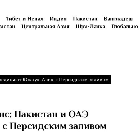
Тибет и Непал
Индия
Пакистан
Бангладеш
истан
Центральная Азия
Шри-Ланка
Глобально
соединяют Южную Азию с Персидским заливом
с: Пакистан и ОАЭ
с Персидским заливом