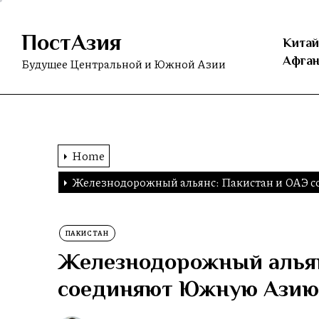
Skip
to
ПостАзия
the
Китай
content
Афган
Будущее Центральной и Южной Азии
Home
Железнодорожный альянс: Пакистан и ОАЭ 
ПАКИСТАН
Железнодорожный альян
соединяют Южную Азию 