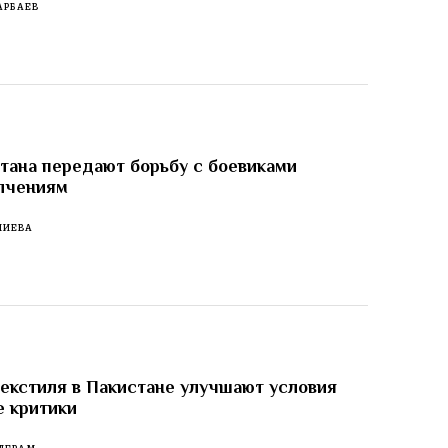
АРБАЕВ
тана передают борьбу с боевиками
лчениям
ЛИЕВА
екстиля в Пакистане улучшают условия
е критики