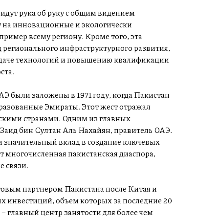
идут рука об руку с общим видением
ку на инновационные и экологически
ример всему региону. Кроме того, эта
 регионального инфраструктурного развития,
редаче технологий и повышению квалификации
ста.
 были заложены в 1971 году, когда Пакистан
разованные Эмираты. Этот жест отражал
скими странами. Одним из главных
Заид бин Султан Аль Нахайян, правитель ОАЭ.
и значительный вклад в создание ключевых
т многочисленная пакистанская диаспора,
 связи.
говым партнером Пакистана после Китая и
 инвестиций, объем которых за последние 20
– главный центр занятости для более чем