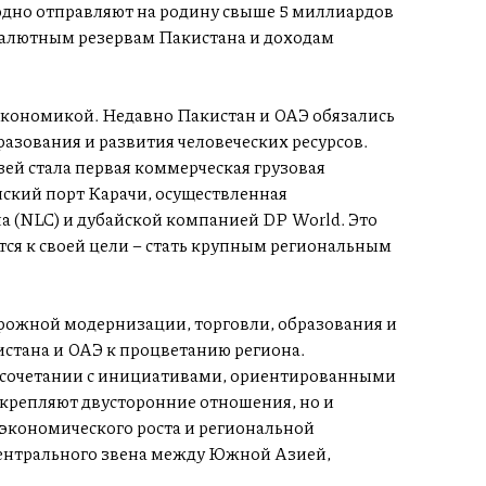
одно отправляют на родину свыше 5 миллиардов
алютным резервам Пакистана и доходам
экономикой. Недавно Пакистан и ОАЭ обязались
разования и развития человеческих ресурсов.
ей стала первая коммерческая грузовая
нский порт Карачи, осуществленная
 (NLC) и дубайской компанией DP World. Это
тся к своей цели – стать крупным региональным
рожной модернизации, торговли, образования и
стана и ОАЭ к процветанию региона.
в сочетании с инициативами, ориентированными
 укрепляют двусторонние отношения, но и
 экономического роста и региональной
центрального звена между Южной Азией,