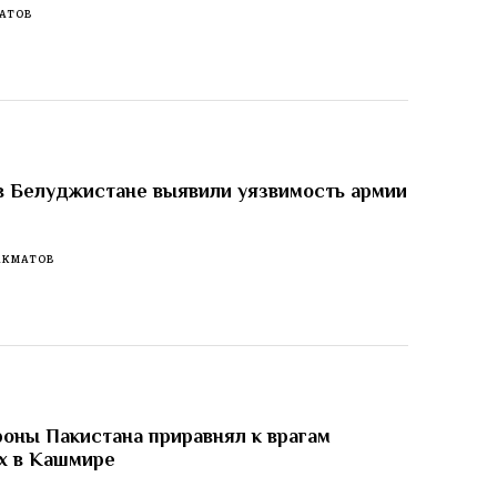
АТОВ
в Белуджистане выявили уязвимость армии
АКМАТОВ
оны Пакистана приравнял к врагам
х в Кашмире