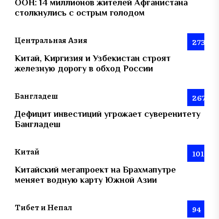
ООН: 14 миллионов жителей Афганистана
столкнулись с острым голодом
Центральная Азия
273
Китай, Киргизия и Узбекистан строят
железную дорогу в обход России
Бангладеш
267
Дефицит инвестиций угрожает суверенитету
Бангладеш
Китай
101
Китайский мегапроект на Брахмапутре
меняет водную карту Южной Азии
Тибет и Непал
94