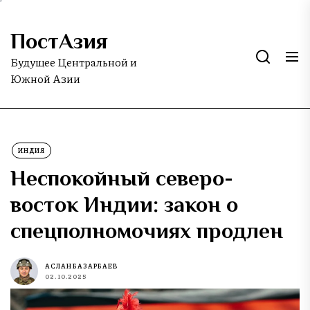
Skip
to
ПостАзия
the
content
Будущее Центральной и
Южной Азии
ИНДИЯ
Неспокойный северо-
восток Индии: закон о
спецполномочиях продлен
АСЛАН БАЗАРБАЕВ
02.10.2025