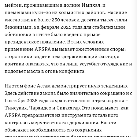
мейтеи, проживающим в долине Импхал, и
племенами куки–зо из холмистых районов. Насилие
унесло жизни более 250 человек, десятки тысяч стали
беженцами, а в феврале 2025 года для стабилизации
обстановки в штате было введено прямое
президентское правление. В этих условиях
применение AFSPA вызывает ожесточенные споры:
сторонники видят в нем сдерживающий фактор, а
критики опасаются, что он лишь усугубит отчуждение и
подольет масла в огонь конфликта.
На этом фоне Ассам демонстрирует иную тенденцию.
Здесь действие закона было значительно сокращено и с
1 октября 2025 года сохраняется лишь в трех округах –
Тинсукия, Чараидео и Сивасагар. Это показывает, как
AFSPA превращается из инструмента тотального
контроля в меру точечного сдерживания. Власти
объясняют необходимость его сохранения
спорадической активностью боевиков из группировок