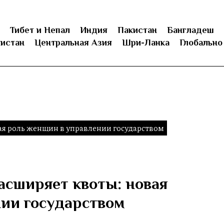
Тибет и Непал
Индия
Пакистан
Бангладеш
истан
Центральная Азия
Шри-Ланка
Глобально
я роль женщин в управлении государством
асширяет квоты: новая
ии государством