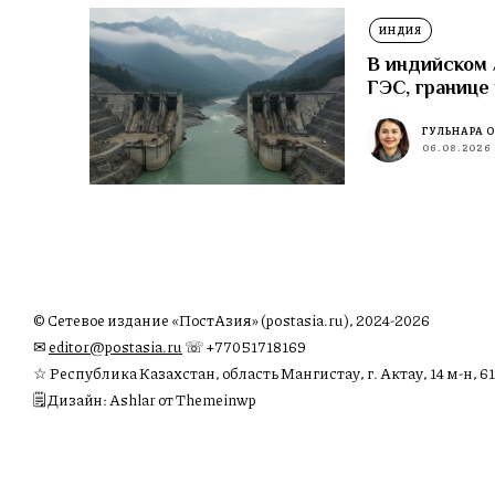
ИНДИЯ
В индийском
ГЭС, границе
ГУЛЬНАРА 
06.08.2026
© Сетевое издание «ПостАзия» (postasia.ru), 2024-2026
✉︎
editor@postasia.ru
☏ +77051718169
☆ Республика Казахстан, область Мангистау, г. Актау, 14 м-н, 61
🗒 Дизайн: Ashlar от Themeinwp