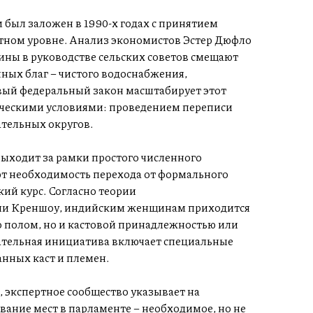
был заложен в 1990-х годах с принятием
стном уровне. Анализ экономистов Эстер Дюфло
ины в руководстве сельских советов смещают
ных благ – чистого водоснабжения,
вый федеральный закон масштабирует этот
хническими условиями: проведением переписи
тельных округов.
ыходит за рамки простого численного
ют необходимость перехода от формального
ий курс. Согласно теории
ли Креншоу, индийским женщинам приходится
о полом, но и кастовой принадлежностью или
ательная инициатива включает специальные
нных каст и племен.
 экспертное сообщество указывает на
ание мест в парламенте – необходимое, но не