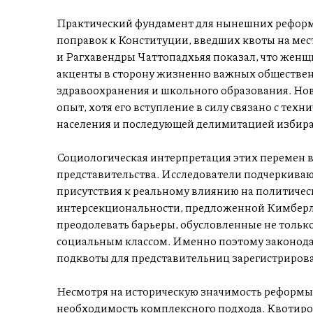
Практический фундамент для нынешних реформ 
поправок к Конституции, введших квоты на ме
и Рагхавендры Чаттопадхьяя показал, что женщ
акценты в сторону жизненно важных обществен
здравоохранения и школьного образования. Но
опыт, хотя его вступление в силу связано с те
населения и последующей делимитацией избира
Социологическая интерпретация этих перемен в
представительства. Исследователи подчеркива
присутствия к реальному влиянию на политическ
интерсекциональности, предложенной Кимбер
преодолевать барьеры, обусловленные не тольк
социальным классом. Именно поэтому законод
подквоты для представительниц зарегистрирова
Несмотря на историческую значимость реформы,
необходимость комплексного подхода. Квотиров