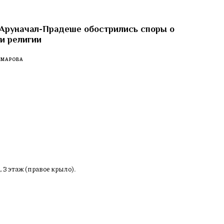
 Аруначал-Прадеше обострились споры о
 и религии
ОМАРОВА
, 3 этаж (правое крыло).