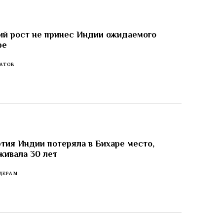
й рост не принес Индии ожидаемого
ре
АТОВ
тия Индии потеряла в Бихаре место,
живала 30 лет
ДЕРАМ