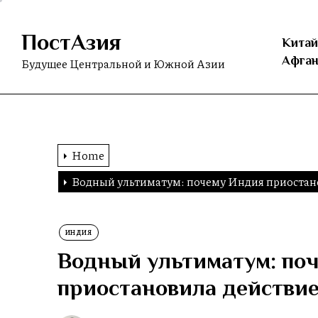
Skip
to
ПостАзия
the
Китай
content
Афган
Будущее Центральной и Южной Азии
Home
Водный ультиматум: почему Индия приостано
ИНДИЯ
Водный ультиматум: по
приостановила действие