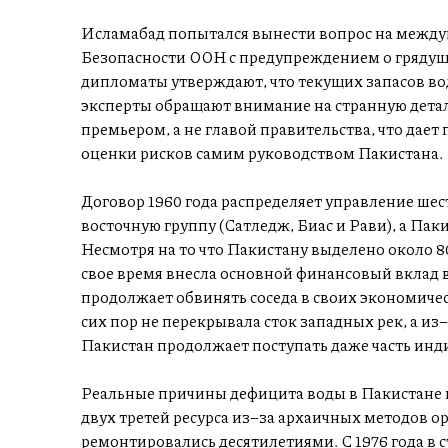
Исламабад попытался вынести вопрос на между
Безопасности ООН с предупреждением о грядущ
дипломаты утверждают, что текущих запасов вод
эксперты обращают внимание на странную дета
премьером, а не главой правительства, что дает
оценки рисков самим руководством Пакистана.
Договор 1960 года распределяет управление ше
восточную группу (Сатледж, Биас и Рави), а Пак
Несмотря на то что Пакистану выделено около 8
свое время внесла основной финансовый вклад 
продолжает обвинять соседа в своих экономиче
сих пор не перекрывала сток западных рек, а из
Пакистан продолжает поступать даже часть инд
Реальные причины дефицита воды в Пакистане н
двух третей ресурса из–за архаичных методов о
ремонтировались десятилетиями. С 1976 года в 