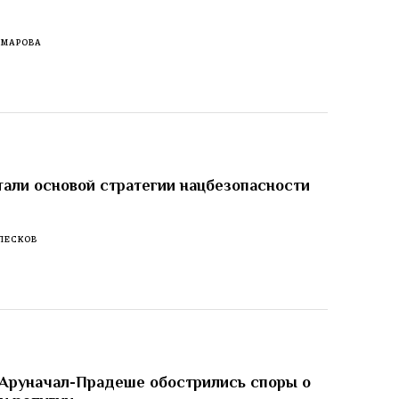
ОМАРОВА
тали основой стратегии нацбезопасности
ПЕСКОВ
 Аруначал-Прадеше обострились споры о