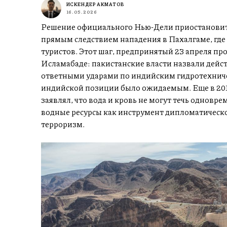
ИСКЕНДЕР АКМАТОВ
16.05.2026
Решение официального Нью-Дели приостановить
прямым следствием нападения в Пахалгаме, где
туристов. Этот шаг, предпринятый 23 апреля пр
Исламабаде: пакистанские власти назвали дейс
ответными ударами по индийским гидротехниче
индийской позиции было ожидаемым. Еще в 20
заявлял, что вода и кровь не могут течь одновр
водные ресурсы как инструмент дипломатическо
терроризм.