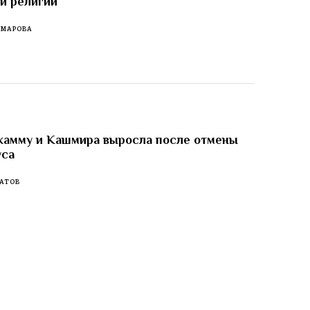
 и религии
ОМАРОВА
жамму и Кашмира выросла после отмены
уса
АТОВ