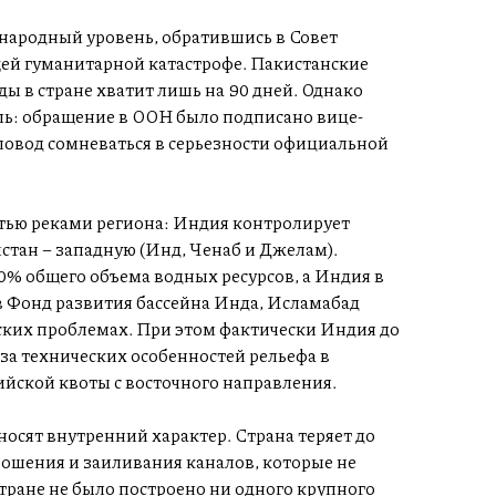
народный уровень, обратившись в Совет
ей гуманитарной катастрофе. Пакистанские
ы в стране хватит лишь на 90 дней. Однако
ль: обращение в ООН было подписано вице-
 повод сомневаться в серьезности официальной
стью реками региона: Индия контролирует
истан – западную (Инд, Ченаб и Джелам).
0% общего объема водных ресурсов, а Индия в
в Фонд развития бассейна Инда, Исламабад
ских проблемах. При этом фактически Индия до
–за технических особенностей рельефа в
ийской квоты с восточного направления.
осят внутренний характер. Страна теряет до
рошения и заиливания каналов, которые не
стране не было построено ни одного крупного