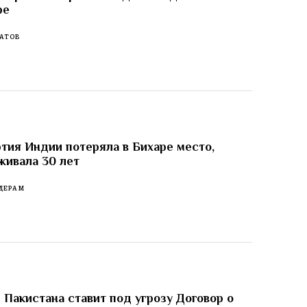
ре
АТОВ
тия Индии потеряла в Бихаре место,
живала 30 лет
ДЕРАМ
 Пакистана ставит под угрозу Договор о