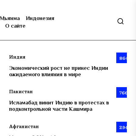
Мьянма
Индонезия
О сайте
Индия
864
Экономический рост не принес Индии
ожидаемого влияния в мире
Пакистан
766
Исламабад винит Индию в протестах в
подконтрольной части Кашмира
Афганистан
294