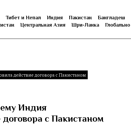
Тибет и Непал
Индия
Пакистан
Бангладеш
истан
Центральная Азия
Шри-Ланка
Глобально
вила действие договора с Пакистаном
чему Индия
 договора с Пакистаном