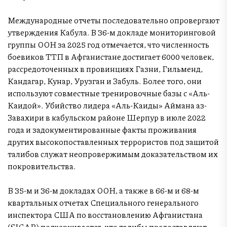
Международные отчеты последовательно опровергают
утверждения Кабула. В 36-м докладе мониторинговой
группы ООН за 2025 год отмечается, что численность
боевиков ТТП в Афганистане достигает 6000 человек,
рассредоточенных в провинциях Газни, Гильменд,
Кандагар, Кунар, Урузган и Забуль. Более того, они
используют совместные тренировочные базы с «Аль-
Каидой». Убийство лидера «Аль-Каиды» Аймана аз-
Завахири в кабульском районе Шерпур в июле 2022
года и задокументированные факты проживания
других высокопоставленных террористов под защитой
талибов служат неопровержимым доказательством их
покровительства.
В 35-м и 36-м докладах ООН, а также в 66-м и 68-м
квартальных отчетах Специального генерального
инспектора США по восстановлению Афганистана
(SIGAR) подчеркивается, что талибы предоставляют