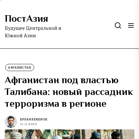
Skip
to
ПостАзия
the
content
Будущее Центральной и
Южной Азии
АФГАНИСТАН
Афганистан под властью
Талибана: новый рассадник
терроризма в регионе
ЕРЛАН БЕКЕНОВ
11.11.2025