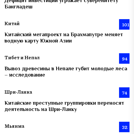
Дефицит инвестиций угрожает суверенитету
Бангладеш
Китай
101
Китайский мегапроект на Брахмапутре меняет
водную карту Южной Азии
Тибет и Непал
94
Вывоз древесины в Непале губит молодые леса
– исследование
Шри-Ланка
74
Китайские преступные группировки переносят
деятельность на Шри-Ланку
Мьянма
32