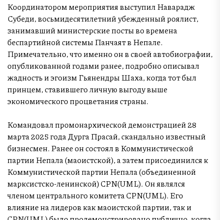
Координатором мероприятия выступил Наварадж
Субеди, восьмидесятилетний убежденный роялист,
занимавший министерские посты во времена
беспартийной системы Панчаят в Непале.
Примечательно, что именно он в своей автобиографии,
опубликованной годами ранее, подробно описывал
жадность и эгоизм Гьянендры Шаха, когда тот был
принцем, ставившего личную выгоду выше
экономического процветания страны.
Командовал промонархической демонстрацией 28
марта 2025 года Дурга Прасай, скандально известный
бизнесмен. Ранее он состоял в Коммунистической
партии Непала (маоистской), а затем присоединился к
Коммунистической партии Непала (объединенной
марксистско-ленинской) CPN(UML). Он являлся
членом центрального комитета CPN(UML). Его
влияние на лидеров как маоистской партии, так и
CPN(UML) было продемонстрировано публично, когда