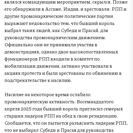
являлся командующим мероприятием, скрылся. Позже
его обнаружили в Ассаме, Индия, и арестовали. РПП и
другие промонархические политические партии
выражают недовольство тем, что бывший король
выбрал таких людей, как Субеди и Прасай, для
руководства промонархическим движением.
Официально они не принимали участия в
демонстрациях, однако двое высокопоставленных
функционеров РПП входили в комитет по
мобилизации движения, активно участвовали в
акциях протеста и были арестованы по обвинению в
подстрекательстве к насилию.
Насилие на некоторое время ослабило
промонархическую активность. Восемнадцатого
апреля 2025 года бывший король пригласил семерых
старших лидеров РПП на обед в свою резиденцию.
Сообщается, что он пытается разъяснить лидерам РПП,
что не выбирал Субеди и Прасая для руководства