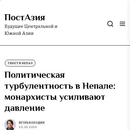
Skip
to
ПостАзия
the
content
Будущее Центральной и
Южной Азии
ТИБЕТ И НЕПАЛ
Политическая
турбулентность в Непале:
монархисты усиливают
давление
ИГОРЬ ВОЛОДИН
20.05.2025