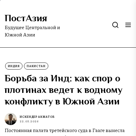
Skip
to
ПостАзия
the
content
Будущее Центральной и
Южной Азии
ИНДИЯ
ПАКИСТАН
Борьба за Инд: как спор о
плотинах ведет к водному
конфликту в Южной Азии
ИСКЕНДЕР АКМАТОВ
22.05.2026
Постоянная палата третейского суда в Гааге вынесла