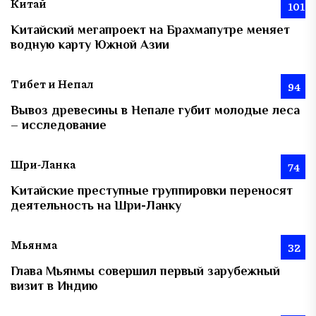
Китай
101
Китайский мегапроект на Брахмапутре меняет
водную карту Южной Азии
Тибет и Непал
94
Вывоз древесины в Непале губит молодые леса
– исследование
Шри-Ланка
74
Китайские преступные группировки переносят
деятельность на Шри-Ланку
Мьянма
32
Глава Мьянмы совершил первый зарубежный
визит в Индию