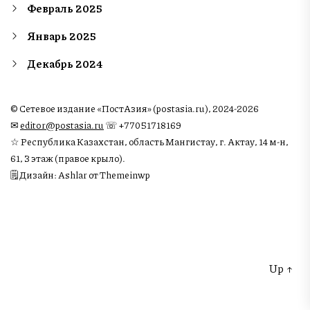
Февраль 2025
Январь 2025
Декабрь 2024
© Сетевое издание «ПостАзия» (postasia.ru), 2024-2026
✉︎
editor@postasia.ru
☏ +77051718169
☆ Республика Казахстан, область Мангистау, г. Актау, 14 м-н,
61, 3 этаж (правое крыло).
🗒 Дизайн: Ashlar от Themeinwp
Up
↑