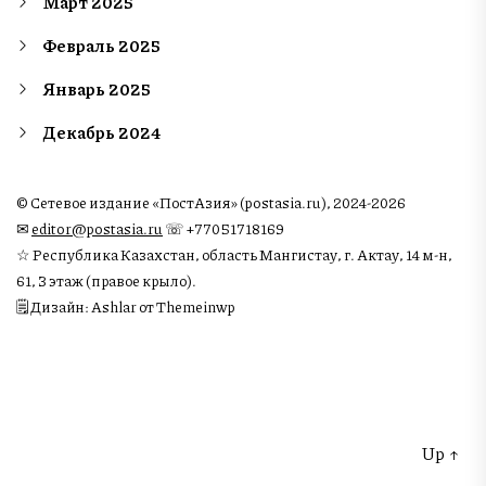
Март 2025
Февраль 2025
Январь 2025
Декабрь 2024
© Сетевое издание «ПостАзия» (postasia.ru), 2024-2026
✉︎
editor@postasia.ru
☏ +77051718169
☆ Республика Казахстан, область Мангистау, г. Актау, 14 м-н,
61, 3 этаж (правое крыло).
🗒 Дизайн: Ashlar от Themeinwp
Up
↑