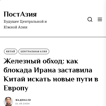
Skip
to
ПостАзия
the
content
Будущее Центральной и
Южной Азии
КИТАЙ
ЦЕНТРАЛЬНАЯ АЗИЯ
Железный обход: как
блокада Ирана заставила
Китай искать новые пути в
Европу
МАДИНА ЛИ
21.05.2026