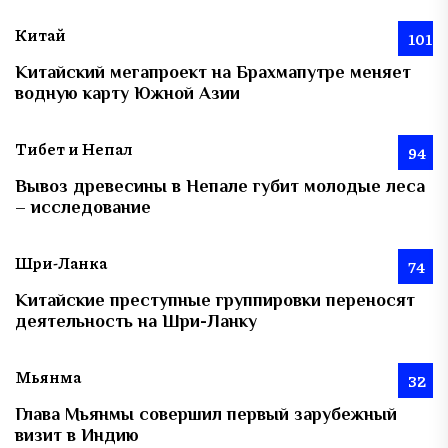
Китай
101
Китайский мегапроект на Брахмапутре меняет
водную карту Южной Азии
Тибет и Непал
94
Вывоз древесины в Непале губит молодые леса
– исследование
Шри-Ланка
74
Китайские преступные группировки переносят
деятельность на Шри-Ланку
Мьянма
32
Глава Мьянмы совершил первый зарубежный
визит в Индию