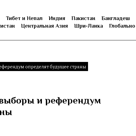
Тибет и Непал
Индия
Пакистан
Бангладеш
истан
Центральная Азия
Шри-Ланка
Глобально
референдум определят будущее страны
 выборы и референдум
аны