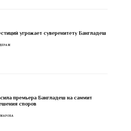
стиций угрожает суверенитету Бангладеш
ДЕРАМ
сила премьера Бангладеш на саммит
ешения споров
ОМАРОВА