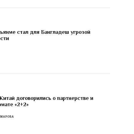
ьянме стал для Бангладеш угрозой
ости
И
Китай договорились о партнерстве и
рмате «2+2»
ОМАРОВА