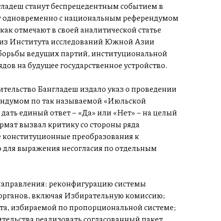
гладеш станут беспрецедентным событием в
ут одновременно с национальным референдумом
как отмечают в своей аналитической статье
 из Института исследований Южной Азии
з борьбы ведущих партий, институциональной
дов на будущее государственное устройство.
ительство Бангладеш издало указ о проведении
ендумом по так называемой «Июльской
ать единый ответ – «Да» или «Нет» – на целый
рмат вызвал критику со стороны ряда
е конституционные преобразования к
о для выражения несогласия по отдельным
 направления: реконфигурацию системы
органов, включая Избирательную комиссию;
та, избираемой по пропорциональной системе;
ительства реализовать согласованный пакет