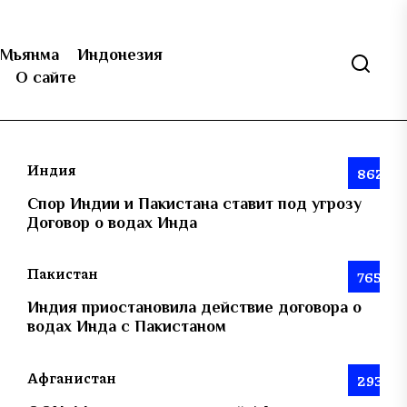
Мьянма
Индонезия
О сайте
Индия
862
Спор Индии и Пакистана ставит под угрозу
Договор о водах Инда
Пакистан
765
Индия приостановила действие договора о
водах Инда с Пакистаном
Афганистан
293