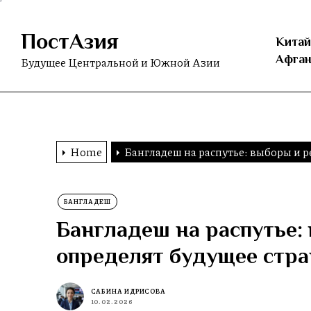
Skip
to
ПостАзия
the
Китай
content
Афган
Будущее Центральной и Южной Азии
Home
Бангладеш на распутье: выборы и 
БАНГЛАДЕШ
Бангладеш на распутье:
определят будущее стр
САБИНА ИДРИСОВА
10.02.2026