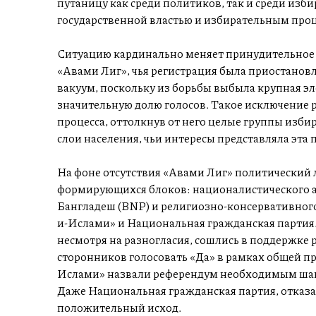
путаницу как среди политиков, так и среди изб
государственной властью и избирательным проц
Ситуацию кардинально меняет принудительное о
«Авами Лиг», чья регистрация была приостанов
вакуум, поскольку из борьбы выбыла крупная эл
значительную долю голосов. Такое исключение 
процесса, оттолкнув от него целые группы избир
слои населения, чьи интересы представляла эта 
На фоне отсутствия «Авами Лиг» политический 
формирующихся блоков: националистического ал
Бангладеш (BNP) и религиозно-консервативного
и-Ислами» и Национальная гражданская партия.
несмотря на разногласия, сошлись в поддержке
сторонников голосовать «Да» в рамках общей п
Ислами» назвали референдум необходимым шаго
Даже Национальная гражданская партия, отказа
положительный исход.