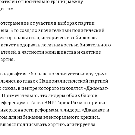
ирателей относительно границ между
ессом.
тстранение от участия в выборах партии
лена. Это создало значительный политический
екторальная сила, исторически собиравшая
рискует подорвать легитимность избирательного
ателей, в частности меньшинства и светские
партия.
ландшафт все больше поляризуется вокруг двух
ьянса во главе с Националистической партией
 союза, в центре которого находятся «Джамаат-
 Примечательно, что лидеры обоих блоков,
 референдума. Глава BNP Тарик Рахман призвал
риверженности реформам, а лидеры «Джамаат-и-
м для избежания электорального кризиса.
вшаяся подписывать хартию, агитирует за