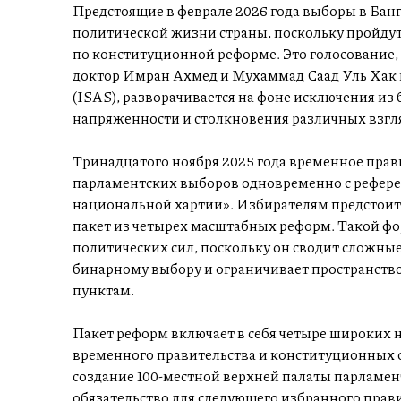
Предстоящие в феврале 2026 года выборы в Бан
политической жизни страны, поскольку пройд
по конституционной реформе. Это голосование, 
доктор Имран Ахмед и Мухаммад Саад Уль Хак
(ISAS), разворачивается на фоне исключения и
напряженности и столкновения различных взгля
Тринадцатого ноября 2025 года временное прав
парламентских выборов одновременно с рефер
национальной хартии». Избирателям предстоит д
пакет из четырех масштабных реформ. Такой фо
политических сил, поскольку он сводит сложны
бинарному выбору и ограничивает пространств
пунктам.
Пакет реформ включает в себя четыре широких
временного правительства и конституционных 
создание 100-местной верхней палаты парламен
обязательство для следующего избранного прав