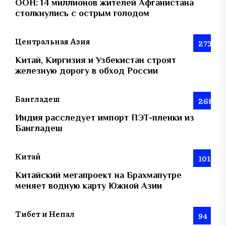
ООН: 14 миллионов жителей Афганистана
столкнулись с острым голодом
Центральная Азия
273
Китай, Киргизия и Узбекистан строят
железную дорогу в обход России
Бангладеш
268
Индия расследует импорт ПЭТ-пленки из
Бангладеш
Китай
101
Китайский мегапроект на Брахмапутре
меняет водную карту Южной Азии
Тибет и Непал
94