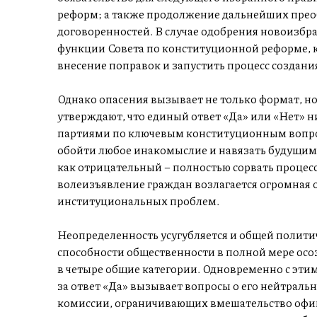
реформ; а также продолжение дальнейших прео
договоренностей. В случае одобрения новоизбр
функции Совета по конституционной реформе, к
внесение поправок и запустить процесс создани
Однако опасения вызывает не только формат, н
утверждают, что единый ответ «Да» или «Нет» 
партиями по ключевым конституционным вопро
обойти любое инакомыслие и навязать будущим 
как отрицательный – полностью сорвать процес
волеизъявление граждан возлагается огромная 
институциональных проблем.
Неопределенность усугубляется и общей полити
способности общественности в полной мере осо
в четыре общие категории. Одновременно с эти
за ответ «Да» вызывает вопросы о его нейтраль
комиссии, ограничивающих вмешательство офиц