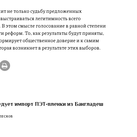
лит не только судьбу предложенных
 выстраиваться легитимность всего
 В этом смысле голосование в равной степени
ути реформ. То, как результаты будут приняты,
ормирует общественное доверие и к самим
торая возникнет в результате этих выборов.
едует импорт ПЭТ-пленки из Бангладеш
ПЕСКОВ