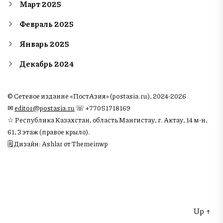
Март 2025
Февраль 2025
Январь 2025
Декабрь 2024
© Сетевое издание «ПостАзия» (postasia.ru), 2024-2026
✉︎
editor@postasia.ru
☏ +77051718169
☆ Республика Казахстан, область Мангистау, г. Актау, 14 м-н,
61, 3 этаж (правое крыло).
🗒 Дизайн: Ashlar от Themeinwp
Up
↑