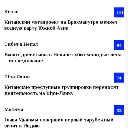
Китай
101
Китайский мегапроект на Брахмапутре меняет
водную карту Южной Азии
Тибет и Непал
94
Вывоз древесины в Непале губит молодые леса
– исследование
Шри-Ланка
74
Китайские преступные группировки переносят
деятельность на Шри-Ланку
Мьянма
32
Глава Мьянмы совершил первый зарубежный
визит в Индию