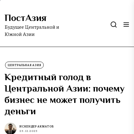
Skip
to
ПостАзия
the
content
Будущее Центральной и
Южной Азии
ЦЕНТРАЛЬНАЯ АЗИЯ
Кредитный голод в
Центральной Азии: почему
бизнес не может получить
деньги
ИСКЕНДЕР АКМАТОВ
29.12.2025