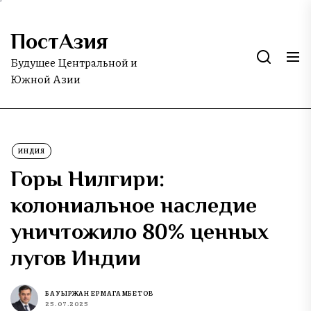
Skip
to
ПостАзия
the
content
Будущее Центральной и
Южной Азии
ИНДИЯ
Горы Нилгири:
колониальное наследие
уничтожило 80% ценных
лугов Индии
БАУЫРЖАН ЕРМАГАМБЕТОВ
25.07.2025