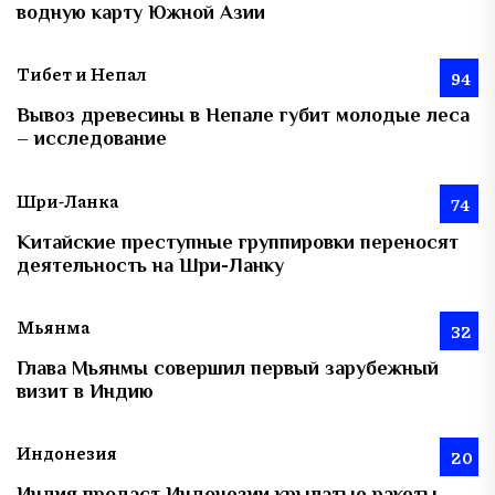
водную карту Южной Азии
Тибет и Непал
94
Вывоз древесины в Непале губит молодые леса
– исследование
Шри-Ланка
74
Китайские преступные группировки переносят
деятельность на Шри-Ланку
Мьянма
32
Глава Мьянмы совершил первый зарубежный
визит в Индию
Индонезия
20
Индия продаст Индонезии крылатые ракеты