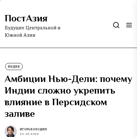
Skip
to
ПостАзия
the
content
Будущее Центральной и
Южной Азии
ИНДИЯ
Амбиции Нью-Дели: почему
Индии сложно укрепить
влияние в Персидском
заливе
ИГОРЬ ВОЛОДИН
23.05.2026