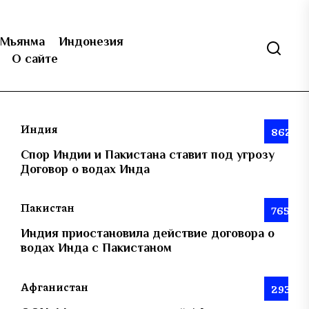
Мьянма
Индонезия
О сайте
Индия
862
Спор Индии и Пакистана ставит под угрозу
Договор о водах Инда
Пакистан
765
Индия приостановила действие договора о
водах Инда с Пакистаном
Афганистан
293