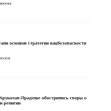
ОМАРОВА
тали основой стратегии нацбезопасности
ПЕСКОВ
 Аруначал-Прадеше обострились споры о
 и религии