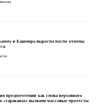
ОМАРОВА
жамму и Кашмира выросла после отмены
уса
АТОВ
я предпочтений: как слова верховного
о «тараканах» вызвали массовые протесты