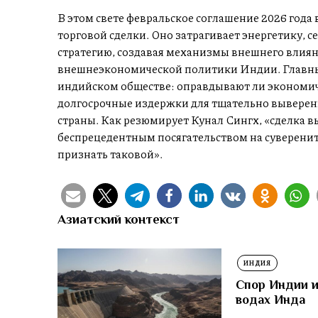
В этом свете февральское соглашение 2026 года
торговой сделки. Оно затрагивает энергетику, 
стратегию, создавая механизмы внешнего влия
внешнеэкономической политики Индии. Главный
индийском обществе: оправдывают ли экономич
долгосрочные издержки для тщательно вывере
страны. Как резюмирует Кунал Сингх, «сделка в
беспрецедентным посягательством на суверените
признать таковой».
Азиатский контекст
ИНДИЯ
Спор Индии и
водах Инда