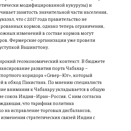
енетически модифицированной кукурузы) и
ечивает занятость значительной части населения,
азал, что с 2017 года правительство не
рованных кормов, однако теперь ограничения,
зможных изменений в составе кормов могут
ров. Фермерские организации уже провели
 уступкой Вашингтону.
ирокий геоэкономический контекст. В бюджете
ансирование развития порта Чабахар –
портного коридора «Север–Юг», который
й в обход Пакистана. По мнению специалиста
ие внимания к Чабахару укладывается в общую
ие союза Индия–Иран–Россия. С ним согласна
рждающая, что тарифная политика
о на исправление торговых дисбалансов,
 изменения стратегических связей Индии с