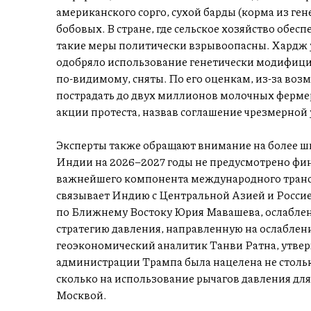
американского сорго, сухой барды (корма из г
бобовых. В стране, где сельское хозяйство обесп
такие меры политически взрывоопасны. Хардж ук
одобряло использование генетически модифици
по-видимому, сняты. По его оценкам, из-за во
пострадать до двух миллионов молочных ферме
акции протеста, назвав соглашение чрезмерной
Эксперты также обращают внимание на более ш
Индии на 2026–2027 годы не предусмотрено фин
важнейшего компонента международного транс
связывает Индию с Центральной Азией и Россие
по Ближнему Востоку Юрия Мавашева, ослаблен
стратегию давления, направленную на ослаблен
геоэкономический аналитик Танви Ратна, утве
администрации Трампа была нацелена не стольк
сколько на использование рычагов давления для
Москвой.