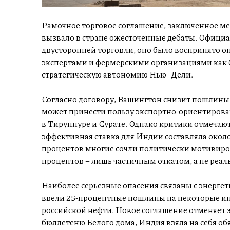
Рамочное торговое соглашение, заключенное ме
вызвало в стране ожесточенные дебаты. Офици
двусторонней торговли, оно было воспринято
экспертами и фермерскими организациями как б
стратегическую автономию Нью–Дели.
Согласно договору, Вашингтон снизит пошлины н
может принести пользу экспортно-ориентирова
в Тируппуре и Сурате. Однако критики отмечают
эффективная ставка для Индии составляла около
процентов многие сочли политически мотивиро
процентов – лишь частичным откатом, а не реал
Наиболее серьезные опасения связаны с энергет
ввели 25-процентные пошлины на некоторые ин
российской нефти. Новое соглашение отменяет 
бюллетеню Белого дома, Индия взяла на себя об