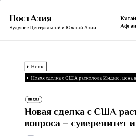
Skip
to
ПостАзия
the
Китай
content
Афган
Будущее Центральной и Южной Азии
Home
Новая сделка с США расколола Индию: цена в
ИНДИЯ
Новая сделка с США рас
вопроса – суверенитет и