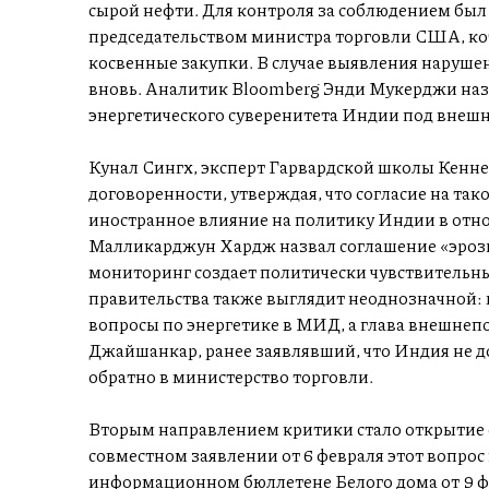
сырой нефти. Для контроля за соблюдением был
председательством министра торговли США, кот
косвенные закупки. В случае выявления наруш
вновь. Аналитик Bloomberg Энди Мукерджи назв
энергетического суверенитета Индии под внешн
Кунал Сингх, эксперт Гарвардской школы Кенне
договоренности, утверждая, что согласие на та
иностранное влияние на политику Индии в отн
Малликарджун Хардж назвал соглашение «эрози
мониторинг создает политически чувствительн
правительства также выглядит неоднозначной:
вопросы по энергетике в МИД, а глава внешне
Джайшанкар, ранее заявлявший, что Индия не 
обратно в министерство торговли.
Вторым направлением критики стало открытие с
совместном заявлении от 6 февраля этот вопрос
информационном бюллетене Белого дома от 9 