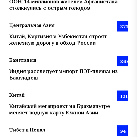
ООН: 14 миллионов жителей Афганистана
столкнулись с острым голодом
Центральная Азия
273
Китай, Киргизия и Узбекистан строят
железную дорогу в обход России
Бангладеш
268
Индия расследует импорт ПЭТ-пленки из
Бангладеш
Китай
101
Китайский мегапроект на Брахмапутре
меняет водную карту Южной Азии
Тибет и Непал
94