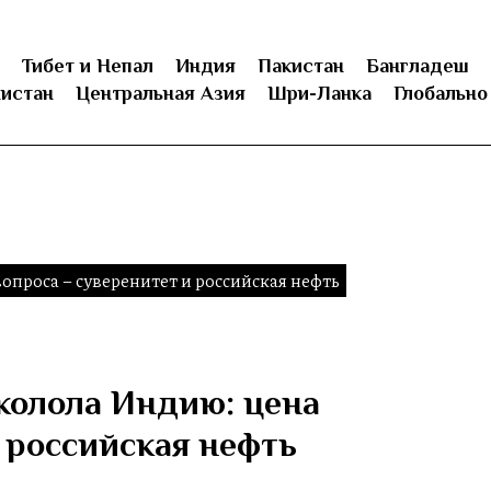
Тибет и Непал
Индия
Пакистан
Бангладеш
истан
Центральная Азия
Шри-Ланка
Глобально
опроса – суверенитет и российская нефть
колола Индию: цена
 российская нефть